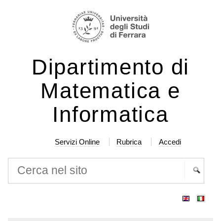
Salta
Strumenti
ai
personali
contenuti.
|
Dipartimento di
Salta
alla
Matematica e
navigazione
Informatica
Servizi Online
Rubrica
Accedi
Cerca nel sito
Ricerca
avanzata…